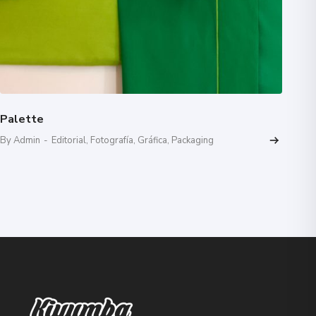
Palette
By Admin
-
Editorial
,
Fotografía
,
Gráfica
,
Packaging